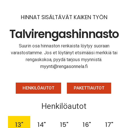
HINNAT SISÄLTÄVÄT KAIKEN TYÖN
Talvirengas­hinnasto
Suurin osa hinnaston renkaista löytyy suoraan
varastostamme. Jos et löytänyt etsimääsi merkkiä tai
rengaskokoa, pyydä tarjous myynnistä.
myynti@rengasonnela.fi
HENKILÖAUTOT
PAKETTIAUTOT
Henkilöautot
13"
14"
15"
16"
17"