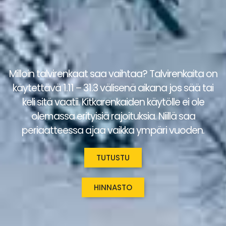
Milloin talvirenkaat saa vaihtaa? Talvirenkaita on
käytettävä 1.11 – 31.3 välisenä aikana jos sää tai
keli sitä vaatii. Kitkarenkaiden käytölle ei ole
olemassa erityisiä rajoituksia. Niillä saa
periaatteessa ajaa vaikka ympäri vuoden.
TUTUSTU
HINNASTO